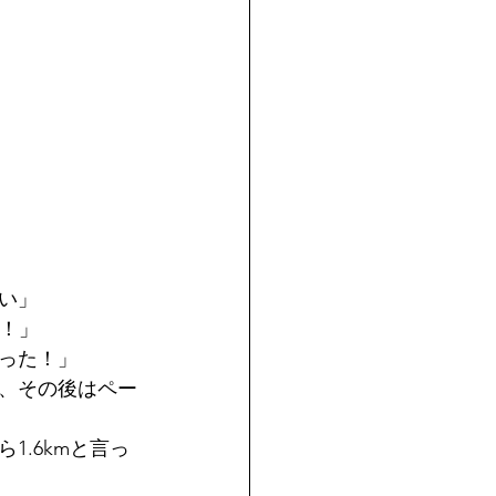
い」
た！」
った！」
、その後はペー
.6kmと言っ