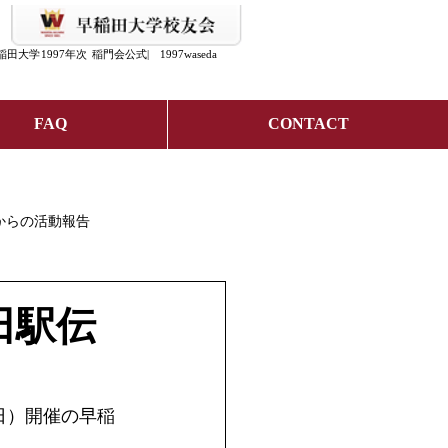
稲田
大学
1997年次
稲門会公式|
1997waseda
FAQ
CONTACT
からの活動報告
稲田駅伝
（日）開催の早稲