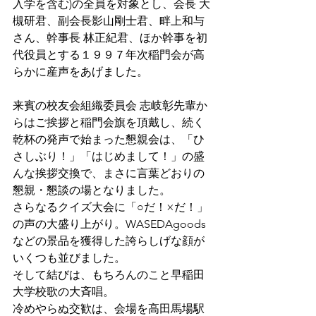
入学を含む)の全員を対象とし、会長 大
槻研君、副会長影山剛士君、畔上和与
さん、幹事長 林正紀君、ほか幹事を初
代役員とする１９９７年次稲門会が高
らかに産声をあげました。
来賓の校友会組織委員会 志岐彰先輩か
らはご挨拶と稲門会旗を頂戴し、続く
乾杯の発声で始まった懇親会は、「ひ
さしぶり！」「はじめまして！」の盛
んな挨拶交換で、まさに言葉どおりの
懇親・懇談の場となりました。
さらなるクイズ大会に「○だ！×だ！」
の声の大盛り上がり。WASEDAgoods
などの景品を獲得した誇らしげな顔が
いくつも並びました。
そして結びは、もちろんのこと早稲田
大学校歌の大斉唱。
冷めやらぬ交歓は、会場を高田馬場駅