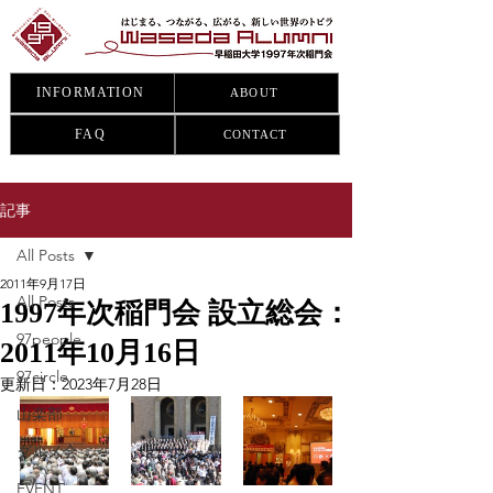
INFORMATION
ABOUT
FAQ
CONTACT
記事
All Posts
2011年9月17日
All Posts
1997年次稲門会 設立総会：
97people
2011年10月16日
97circle
更新日：
2023年7月28日
山楽部
グルメ会
EVENT