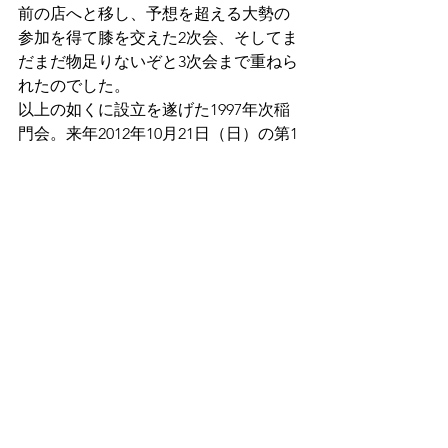
前の店へと移し、予想を超える大勢の
参加を得て膝を交えた2次会、そしてま
だまだ物足りないぞと3次会まで重ねら
れたのでした。
以上の如くに設立を遂げた1997年次稲
門会。来年2012年10月21日（日）の第1
回総会では、更なる再会と出会いが期
待されます。
「稲門会からはじめる、つながる、広
がる、新しいトビラ」
このキャッチフレーズをかなえていく
のは、あなたとわたし。
皆さま大勢の参加と出会いを楽しみに
しています。
年次稲門会設立総会
EVENT
すべて表示
最新記事