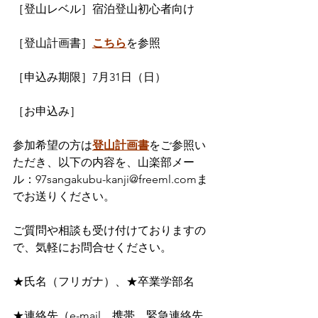
［登山レベル］宿泊登山初心者向け
［登山計画書］
こちら
を参照
［申込み期限］7月31日（日）
［お申込み］
参加希望の方は
登山計画書
をご参照い
ただき、以下の内容を、山楽部メー
ル：97sangakubu-kanji@freeml.comま
でお送りください。
ご質問や相談も受け付けておりますの
で、気軽にお問合せください。
★氏名（フリガナ）、★卒業学部名
★連絡先（e-mail、携帯、緊急連絡先 