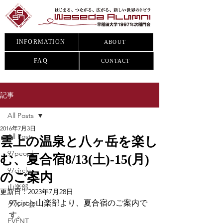
INFORMATION
ABOUT
FAQ
CONTACT
記事
All Posts
2016年7月3日
All Posts
雲上の温泉と八ヶ岳を楽し
97people
む、夏合宿8/13(土)-15(月)
97circle
のご案内
山楽部
更新日：
2023年7月28日
97circle山楽部より、夏合宿のご案内で
グルメ会
す。
EVENT