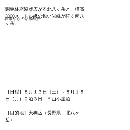
重要なお知らせ
原生林と湖が広がる北八ヶ岳と、標高
3000メートル級の鋭い岩峰が続く南八
幹事からの活動報告
ヶ岳。
［日程］８月１３日（土）～８月１５
日（月）２泊３日　＊山小屋泊
［目的地］天狗岳（長野県　北八ヶ
岳）