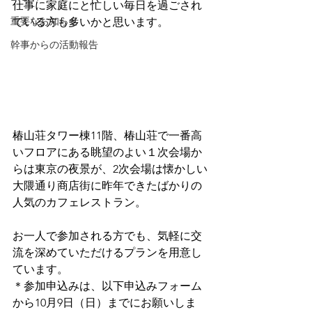
仕事に家庭にと忙しい毎日を過ごされ
重要なお知らせ
ている方も多いかと思います。
幹事からの活動報告
椿山荘タワー棟11階、椿山荘で一番高
いフロアにある眺望のよい１次会場か
らは東京の夜景が、2次会場は懐かしい
大隈通り商店街に昨年できたばかりの
人気のカフェレストラン。
お一人で参加される方でも、気軽に交
流を深めていただけるプランを用意し
ています。
＊参加申込みは、以下申込みフォーム
から10月9日（日）までにお願いしま