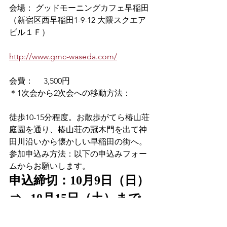
会場： グッドモーニングカフェ早稲田
（新宿区西早稲田1-9-12 大隈スクエア
ビル１Ｆ）
http://www.gmc-waseda.com/
会費：　 3,500円
＊1次会から2次会への移動方法：
徒歩10-15分程度。お散歩がてら椿山荘
庭園を通り、椿山荘の冠木門を出て神
田川沿いから懐かしい早稲田の街へ。
参加申込み方法：以下の申込みフォー
ムからお願いします。
申込締切：10月9日（日）
⇒   10月15日（土）まで　
＊申込締切を延長しまし