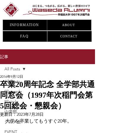
INFORMATION
ABOUT
FAQ
CONTACT
記事
All Posts
2016年9月12日
All Posts
卒業20周年記念 全学部共通
97people
同窓会（1997年次稲門会第
97circle
5回総会・懇親会）
山楽部
更新日：
2023年7月28日
大学を卒業してもうすぐ20年。
グルメ会
EVENT