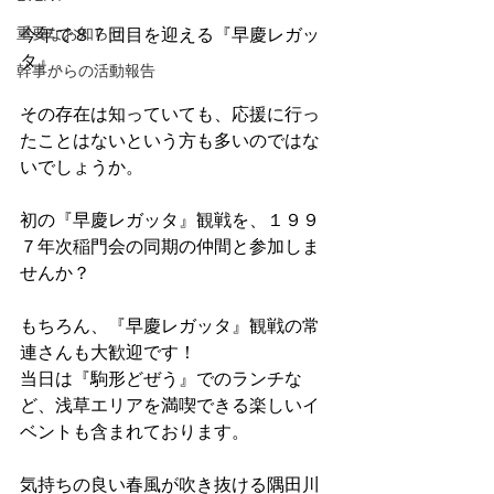
重要なお知らせ
今年で８７回目を迎える『早慶レガッ
タ』。
幹事からの活動報告
その存在は知っていても、応援に行っ
たことはないという方も多いのではな
いでしょうか。
初の『早慶レガッタ』観戦を、１９９
７年次稲門会の同期の仲間と参加しま
せんか？
もちろん、『早慶レガッタ』観戦の常
連さんも大歓迎です！
当日は『駒形どぜう』でのランチな
ど、浅草エリアを満喫できる楽しいイ
ベントも含まれております。
気持ちの良い春風が吹き抜ける隅田川