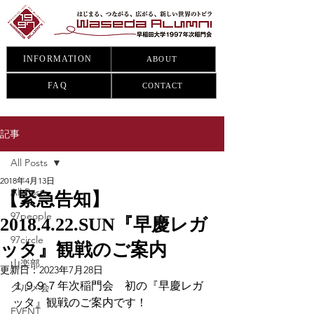
INFORMATION
ABOUT
FAQ
CONTACT
記事
All Posts
2018年4月13日
All Posts
【緊急告知】
97people
2018.4.22.SUN『早慶レガ
97circle
ッタ』観戦のご案内
山楽部
更新日：
2023年7月28日
１９９７年次稲門会　初の『早慶レガ
グルメ会
ッタ』観戦のご案内です！
EVENT