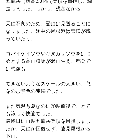
五龍岳（標高2,814m)登頂を目指し、縦
走しました。しかし、残念ながら
天候不良のため、登頂は見送ることに
なりました。途中の尾根道は雪渓が残
っていたり、
コバイケイソウやキヌガサソウをはじ
めとする高山植物が沢山生え、都会で
は想像も
できないようなスケールの大きい、息
をのむ景色の連続でした。
また気温も夏なのに20度前後で、とて
も涼しく快適でした。
最終日に再度五龍岳登頂を目指しまし
たが、天候が回復せず、遠見尾根から
下山。