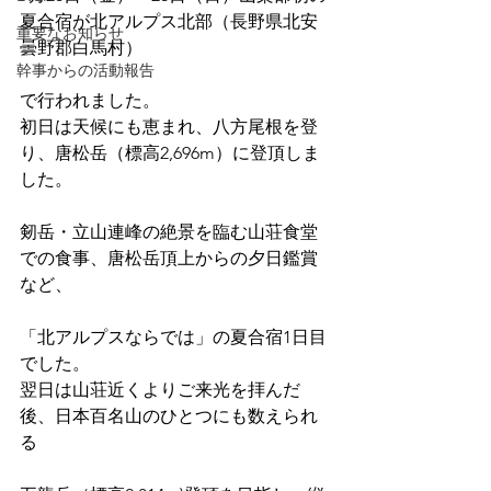
夏合宿が北アルプス北部（長野県北安
重要なお知らせ
曇野郡白馬村）
幹事からの活動報告
で行われました。
初日は天候にも恵まれ、八方尾根を登
り、唐松岳（標高2,696m）に登頂しま
した。
剱岳・立山連峰の絶景を臨む山荘食堂
での食事、唐松岳頂上からの夕日鑑賞
など、
「北アルプスならでは」の夏合宿1日目
でした。
翌日は山荘近くよりご来光を拝んだ
後、日本百名山のひとつにも数えられ
る