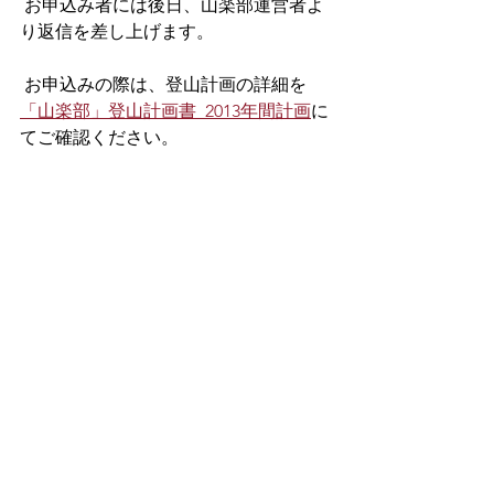
 お申込み者には後日、山楽部運営者よ
り返信を差し上げます。
 お申込みの際は、登山計画の詳細を
「山楽部」登山計画書_2013年間計画
に
てご確認ください。
山楽部メールアドレス:1997nenji-
sangakubu@yahoogroups.jp
 項目　　メール標題は『山楽部 7月山
行参加申込（氏名）』とする。
 ★氏名、★フリガナ、入学年次、卒業
年次、★学部名(または大学院名)、〒番
号・住所、★e-mail、★電話番号(携
帯)、 緊急時電話番号(同居家族または実
家。山中での万一の事故等の際にご家