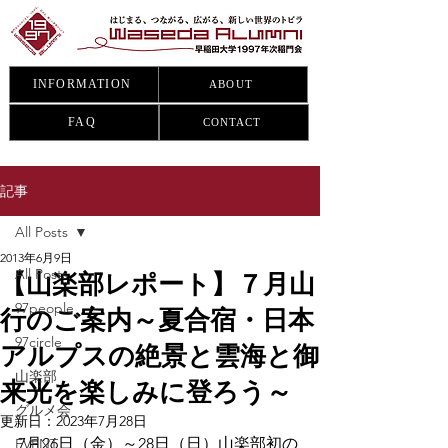
INFORMATION
ABOUT
FAQ
CONTACT
記事
All Posts
2013年6月9日
All Posts
【山楽部レポート】７月山
97people
行のご案内～夏合宿・日本
97circle
アルプスの絶景と雲海と御
山楽部
来光を楽しみに登ろう～
グルメ会
更新日：
2023年7月28日
7月26日（金）～28日（日）山楽部初の
EVENT