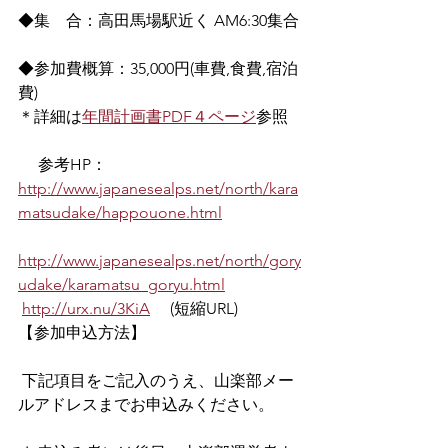
◆集　合：高田馬場駅近く AM6:30集合
◆参加費概算：35,000円(車費,食費,宿泊
費) 　
＊詳細は
年間計画書PDF４ページ
参照
 　参考HP：
http://www.japanesealps.net/north/kara
matsudake/happouone.html
http://www.japanesealps.net/north/gory
udake/karamatsu_goryu.html
http://urx.nu/3KiA
 　(短縮URL)
【参加申込方法】
 下記項目をご記入のうえ、山楽部メー
ルアドレスまでお申込みください。